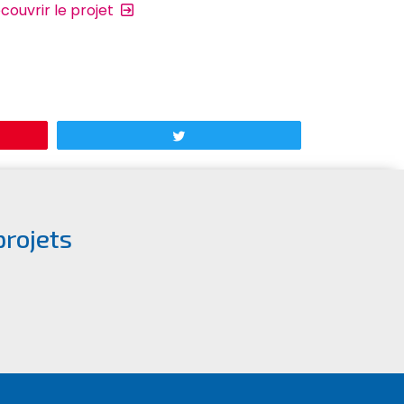
couvrir le projet
Découvrir le
r
Tweetez
projets