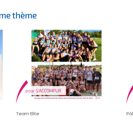
ême thème
pour
S'ACCOMPLIR
Team Elite
Pô